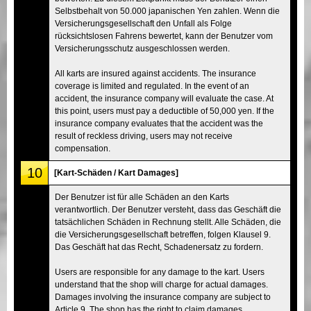
Selbstbehalt von 50.000 japanischen Yen zahlen. Wenn die
Versicherungsgesellschaft den Unfall als Folge
rücksichtslosen Fahrens bewertet, kann der Benutzer vom
Versicherungsschutz ausgeschlossen werden.
All karts are insured against accidents. The insurance
coverage is limited and regulated. In the event of an
accident, the insurance company will evaluate the case. At
this point, users must pay a deductible of 50,000 yen. If the
insurance company evaluates that the accident was the
result of reckless driving, users may not receive
compensation.
10
[Kart-Schäden / Kart Damages]
Der Benutzer ist für alle Schäden an den Karts
verantwortlich. Der Benutzer versteht, dass das Geschäft die
tatsächlichen Schäden in Rechnung stellt. Alle Schäden, die
die Versicherungsgesellschaft betreffen, folgen Klausel 9.
Das Geschäft hat das Recht, Schadenersatz zu fordern.
Users are responsible for any damage to the kart. Users
understand that the shop will charge for actual damages.
Damages involving the insurance company are subject to
Article 9. The shop has the right to claim damages.