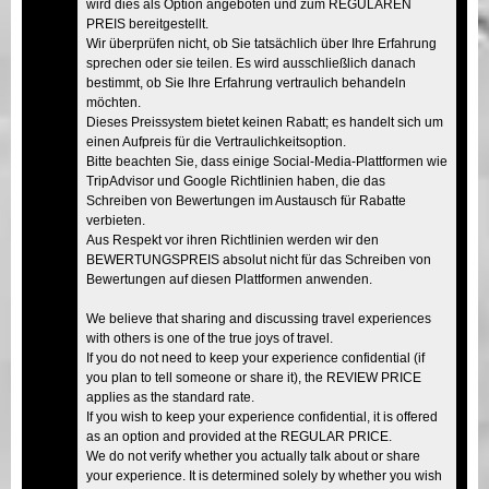
wird dies als Option angeboten und zum REGULÄREN
PREIS bereitgestellt.
Wir überprüfen nicht, ob Sie tatsächlich über Ihre Erfahrung
sprechen oder sie teilen. Es wird ausschließlich danach
bestimmt, ob Sie Ihre Erfahrung vertraulich behandeln
möchten.
Dieses Preissystem bietet keinen Rabatt; es handelt sich um
einen Aufpreis für die Vertraulichkeitsoption.
Bitte beachten Sie, dass einige Social-Media-Plattformen wie
TripAdvisor und Google Richtlinien haben, die das
Schreiben von Bewertungen im Austausch für Rabatte
verbieten.
Aus Respekt vor ihren Richtlinien werden wir den
BEWERTUNGSPREIS absolut nicht für das Schreiben von
Bewertungen auf diesen Plattformen anwenden.
We believe that sharing and discussing travel experiences
with others is one of the true joys of travel.
If you do not need to keep your experience confidential (if
you plan to tell someone or share it), the REVIEW PRICE
applies as the standard rate.
If you wish to keep your experience confidential, it is offered
as an option and provided at the REGULAR PRICE.
We do not verify whether you actually talk about or share
your experience. It is determined solely by whether you wish