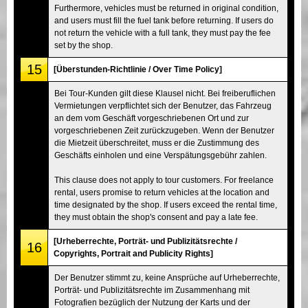
Furthermore, vehicles must be returned in original condition,
and users must fill the fuel tank before returning. If users do
not return the vehicle with a full tank, they must pay the fee
set by the shop.
15
[Überstunden-Richtlinie / Over Time Policy]
Bei Tour-Kunden gilt diese Klausel nicht. Bei freiberuflichen
Vermietungen verpflichtet sich der Benutzer, das Fahrzeug
an dem vom Geschäft vorgeschriebenen Ort und zur
vorgeschriebenen Zeit zurückzugeben. Wenn der Benutzer
die Mietzeit überschreitet, muss er die Zustimmung des
Geschäfts einholen und eine Verspätungsgebühr zahlen.
This clause does not apply to tour customers. For freelance
rental, users promise to return vehicles at the location and
time designated by the shop. If users exceed the rental time,
they must obtain the shop's consent and pay a late fee.
[Urheberrechte, Porträt- und Publizitätsrechte /
16
Copyrights, Portrait and Publicity Rights]
Der Benutzer stimmt zu, keine Ansprüche auf Urheberrechte,
Porträt- und Publizitätsrechte im Zusammenhang mit
Fotografien bezüglich der Nutzung der Karts und der