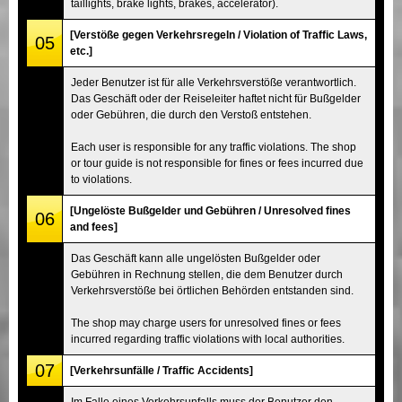
taillights, brake lights, brakes, accelerator).
[Verstöße gegen Verkehrsregeln / Violation of Traffic Laws,
05
etc.]
Jeder Benutzer ist für alle Verkehrsverstöße verantwortlich.
Das Geschäft oder der Reiseleiter haftet nicht für Bußgelder
oder Gebühren, die durch den Verstoß entstehen.
Each user is responsible for any traffic violations. The shop
or tour guide is not responsible for fines or fees incurred due
to violations.
[Ungelöste Bußgelder und Gebühren / Unresolved fines
06
and fees]
Das Geschäft kann alle ungelösten Bußgelder oder
Gebühren in Rechnung stellen, die dem Benutzer durch
Verkehrsverstöße bei örtlichen Behörden entstanden sind.
The shop may charge users for unresolved fines or fees
incurred regarding traffic violations with local authorities.
07
[Verkehrsunfälle / Traffic Accidents]
Im Falle eines Verkehrsunfalls muss der Benutzer den