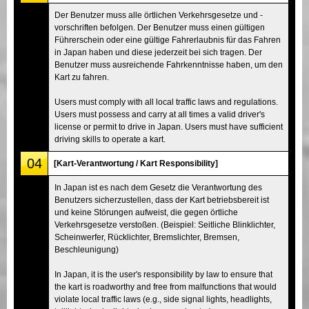
Der Benutzer muss alle örtlichen Verkehrsgesetze und -
vorschriften befolgen. Der Benutzer muss einen gültigen
Führerschein oder eine gültige Fahrerlaubnis für das Fahren
in Japan haben und diese jederzeit bei sich tragen. Der
Benutzer muss ausreichende Fahrkenntnisse haben, um den
Kart zu fahren.
Users must comply with all local traffic laws and regulations.
Users must possess and carry at all times a valid driver's
license or permit to drive in Japan. Users must have sufficient
driving skills to operate a kart.
04
[Kart-Verantwortung / Kart Responsibility]
In Japan ist es nach dem Gesetz die Verantwortung des
Benutzers sicherzustellen, dass der Kart betriebsbereit ist
und keine Störungen aufweist, die gegen örtliche
Verkehrsgesetze verstoßen. (Beispiel: Seitliche Blinklichter,
Scheinwerfer, Rücklichter, Bremslichter, Bremsen,
Beschleunigung)
In Japan, it is the user's responsibility by law to ensure that
the kart is roadworthy and free from malfunctions that would
violate local traffic laws (e.g., side signal lights, headlights,