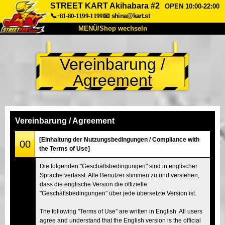
STREET KART Akihabara #2
OPEN 10:00-22:00
📞+81-80-1199-1199
📧
shina@kart.st
MENÜ/Shop wechseln
START
Vereinbarung /
Über uns
Spezifikationen
Preise
Agreement
Anfahrt
Bewertungen
FAQ
Unternehmen
Buchung
Shop wechseln
Vereinbarung / Agreement
Tokio Shinagawa
Tokio Akihabara#1
[Einhaltung der Nutzungsbedingungen / Compliance with
00
the Terms of Use]
Tokio Akihabara#2
Tokio Shibuya
Die folgenden "Geschäftsbedingungen" sind in englischer
Tokio Shibuya Annex
Tokio Bucht
Sprache verfasst. Alle Benutzer stimmen zu und verstehen,
dass die englische Version die offizielle
Tokio Asakusa
Osaka
"Geschäftsbedingungen" über jede übersetzte Version ist.
Okinawa
The following "Terms of Use" are written in English. All users
agree and understand that the English version is the official