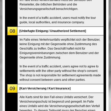
Reiseleiter, die örtlichen Behörden und die
Versicherungsgesellschaft benachrichtigen.
In the event of a traffic accident, users must notify the tour
guide, local authorities, and insurance company.
08
[Unbefugte Einigung / Unauthorized Settlement]
Im Falle eines Verkehrsunfalls verpflichtet sich der Benutzer,
keine Einigung mit der Gegenseite ohne Zustimmung des
Geschäfts zu treffen. Das Geschäft haftet nicht für
Einigungsvereinbarungen zwischen dem Benutzer und der
Gegenseite ohne Zustimmung.
In the event of a traffic accident, users agree not to agree to
settlements with the other party without the shop's consent.
The shop is not responsible for settlement agreements made
without consent between users and other parties.
09
[Kart-Versicherung / Kart Insurance]
Alle Karts sind für den Fall eines Unfalls versichert. Der
Versicherungsschutz ist begrenzt und geregelt. Im Falle
eines Unfalls wird die Versicherungsgesellschaft den Vorfall
bewerten. Zu diesem Zeitpunkt muss der Benutzer einen