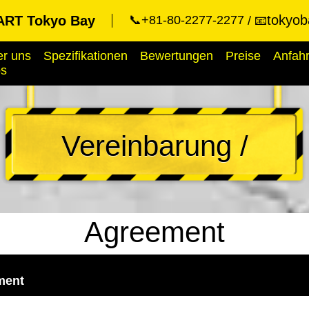
tokyob
RT Tokyo Bay
📞+81-80-2277-2277
📧
r uns
Spezifikationen
Bewertungen
Preise
Anfahr
ps
Vereinbarung /
Agreement
ment