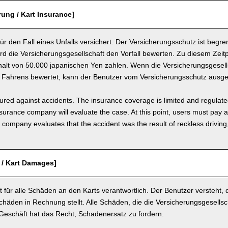
rung / Kart Insurance]
 für den Fall eines Unfalls versichert. Der Versicherungsschutz ist begre
ird die Versicherungsgesellschaft den Vorfall bewerten. Zu diesem Zei
halt von 50.000 japanischen Yen zahlen. Wenn die Versicherungsgesells
n Fahrens bewertet, kann der Benutzer vom Versicherungsschutz ausg
nsured against accidents. The insurance coverage is limited and regulate
nsurance company will evaluate the case. At this point, users must pay 
e company evaluates that the accident was the result of reckless drivin
 / Kart Damages]
t für alle Schäden an den Karts verantwortlich. Der Benutzer versteht,
chäden in Rechnung stellt. Alle Schäden, die die Versicherungsgesellsch
 Geschäft hat das Recht, Schadenersatz zu fordern.