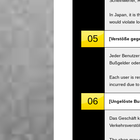
Scheinwerfer, R
In Japan, it is 
would violate loc
05
[Verstöße gege
Jeder Benutzer 
Bußgelder oder
Each user is res
incurred due to 
06
[Ungelöste Bu
Das Geschäft k
Verkehrsverstö
The shop may ch