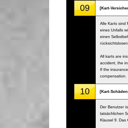
09
[Kart-Versiche
Alle Karts sind
eines Unfalls w
einen Selbstbe
rücksichtslose
All karts are i
accident, the i
If the insuranc
compensation.
10
[Kart-Schäden
Der Benutzer is
tatsächlichen S
Klausel 9. Das