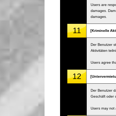
Users are respo
damages. Damage
damages.
11
[Kriminelle Ak
Der Benutzer st
Aktivitäten teil
Users agree tha
12
[Untervermietu
Der Benutzer d
Geschäft oder d
Users may not a