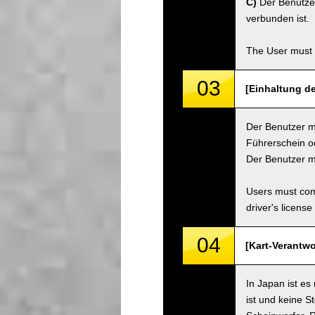
C)
Der Benutzer
verbunden ist.
The User must 
03
[Einhaltung de
Der Benutzer mu
Führerschein od
Der Benutzer m
Users must comp
driver's license
04
[Kart-Verantwo
In Japan ist es
ist und keine S