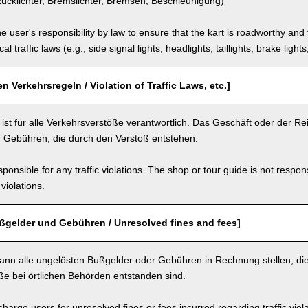
ücklichter, Bremslichter, Bremsen, Beschleunigung)
the user's responsibility by law to ensure that the kart is roadworthy and
al traffic laws (e.g., side signal lights, headlights, taillights, brake light
n Verkehrsregeln / Violation of Traffic Laws, etc.]
ist für alle Verkehrsverstöße verantwortlich. Das Geschäft oder der Reise
 Gebühren, die durch den Verstoß entstehen.
ponsible for any traffic violations. The shop or tour guide is not respons
violations.
ßgelder und Gebühren / Unresolved fines and fees]
ann alle ungelösten Bußgelder oder Gebühren in Rechnung stellen, d
ße bei örtlichen Behörden entstanden sind.
arge users for unresolved fines or fees incurred regarding traffic violat