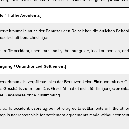
e / Traffic Accidents]
Verkehrsunfalls muss der Benutzer den Reiseleiter, die örtlichen Behör
sellschaft benachrichtigen.
a traffic accident, users must notify the tour guide, local authorities, 
nigung / Unauthorized Settlement]
Verkehrsunfalls verpflichtet sich der Benutzer, keine Einigung mit der 
 Geschäfts zu treffen. Das Geschäft haftet nicht für Einigungsverei
der Gegenseite ohne Zustimmung.
a traffic accident, users agree not to agree to settlements with the othe
hop is not responsible for settlement agreements made without consen