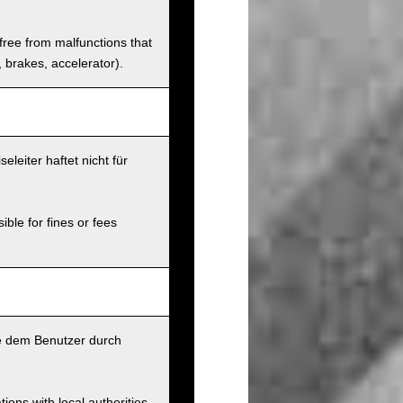
 free from malfunctions that
s, brakes, accelerator).
leiter haftet nicht für
ible for fines or fees
ie dem Benutzer durch
ions with local authorities.