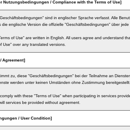
er Nutzungsbedingungen / Compliance with the Terms of Use]
"Geschäftsbedingungen" sind in englischer Sprache verfasst. Alle Benu
 die englische Version die offizielle "Geschäftsbedingungen" über jede 
Terms of Use" are written in English. All users agree and understand tha
 of Use" over any translated versions.
 / Agreement]
timmt zu, diese "Geschäftsbedingungen" bei der Teilnahme an Dienste
ienste werden unter keinen Umständen ohne Zustimmung bereitgestellt
comply with these "Terms of Use" when participating in services provid
ill services be provided without agreement.
ngungen / User Condition]