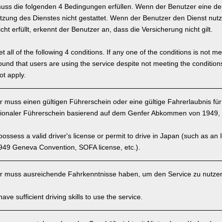
uss die folgenden 4 Bedingungen erfüllen. Wenn der Benutzer eine der 
tzung des Dienstes nicht gestattet. Wenn der Benutzer den Dienst nutz
ht erfüllt, erkennt der Benutzer an, dass die Versicherung nicht gilt.
 all of the following 4 conditions. If any one of the conditions is not m
is found that users are using the service despite not meeting the conditi
ot apply.
 muss einen gültigen Führerschein oder eine gültige Fahrerlaubnis fü
tionaler Führerschein basierend auf dem Genfer Abkommen von 1949, 
ssess a valid driver's license or permit to drive in Japan (such as an I
949 Geneva Convention, SOFA license, etc.).
 muss ausreichende Fahrkenntnisse haben, um den Service zu nutze
ve sufficient driving skills to use the service.