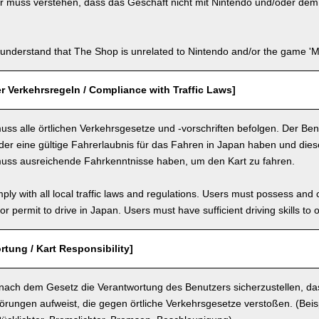
 muss verstehen, dass das Geschäft nicht mit Nintendo und/oder dem S
understand that The Shop is unrelated to Nintendo and/or the game 'Ma
r Verkehrsregeln / Compliance with Traffic Laws]
ss alle örtlichen Verkehrsgesetze und -vorschriften befolgen. Der Be
er eine gültige Fahrerlaubnis für das Fahren in Japan haben und diese 
uss ausreichende Fahrkenntnisse haben, um den Kart zu fahren.
ly with all local traffic laws and regulations. Users must possess and ca
 or permit to drive in Japan. Users must have sufficient driving skills to 
rtung / Kart Responsibility]
 nach dem Gesetz die Verantwortung des Benutzers sicherzustellen, das
törungen aufweist, die gegen örtliche Verkehrsgesetze verstoßen. (Beispie