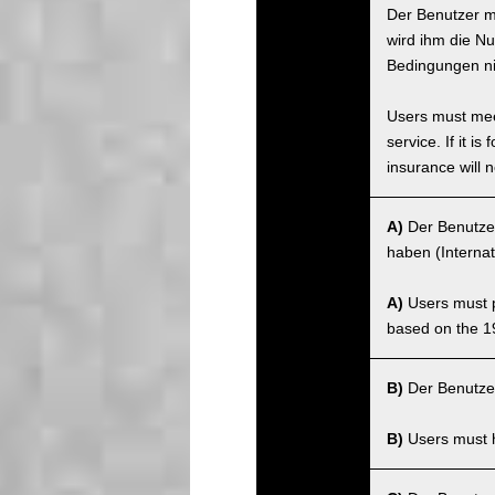
Der Benutzer m
wird ihm die Nu
Bedingungen nic
Users must meet
service. If it 
insurance will n
A)
Der Benutzer
haben (Interna
A)
Users must po
based on the 1
B)
Der Benutzer
B)
Users must ha