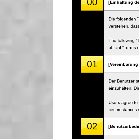
00
[Einhaltung d
Die folgenden 
verstehen, dass
The following "
official "Terms
01
[Vereinbarung
Der Benutzer s
einzuhalten. D
Users agree to 
circumstances w
02
[Benutzerbedi