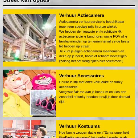
Street Kart opties
Verhuur Actiecamera
Actiecamera verhuurservice is beschikbaar
tegen een speciale prijs in onze winkel.
We hebben de nieuwste en krachtigste 4k
actiecamera die je kunt huren om je POV of je
familie/vrienden op te nemen terwijl ze de beste
tijd hebben op straat.
Je kunt je eigen actiecamera meenemen en
deze op je borst, hoofd of lichaam bevestigen
(zolang het het veilig rijden niet belemmert.)
Verhuur Accessoires
Cruise in stijl met onze vele leuke en funky
accessoires!
Voeg wat flair toe aan je kostuum en kies een
zonnebril of funky hoeden terwijl je door de stad
rijdt.
Verhuur Kostuums
Hoe kun je zeggen dat je een "Echte superheld
Go-Karting ervaring" hebt gehad zonder je als