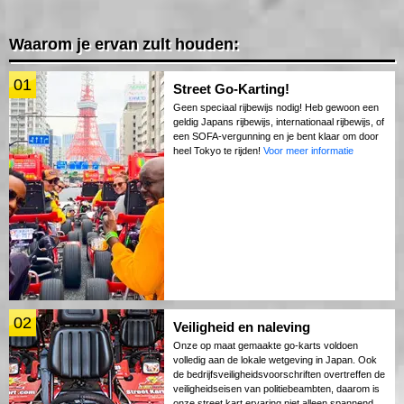
Waarom je ervan zult houden:
01
Street Go-Karting!
Geen speciaal rijbewijs nodig! Heb gewoon een
geldig Japans rijbewijs, internationaal rijbewijs, of
een SOFA-vergunning en je bent klaar om door
heel Tokyo te rijden!
Voor meer informatie
02
Veiligheid en naleving
Onze op maat gemaakte go-karts voldoen
volledig aan de lokale wetgeving in Japan. Ook
de bedrijfsveiligheidsvoorschriften overtreffen de
veiligheidseisen van politiebeambten, daarom is
onze street kart ervaring niet alleen spannend