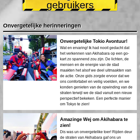
gebruikers
Onvergetelijke herinneringen
Onvergetelijke Tokio Avontuur!
Wat en ervaring! Ik had nooit gedacht dat
het verkennen van Akihabara op een go-
kart zo spannend zou zijn. De lichten, de
mensen en de energie van de stad
maakten het alsof we deel uitmaakten van
de actie. Onze gids zorgde ervoor dat we
ons comfortabel en veilig voelden, en we
konden genieten van de opwinding van de
straten terwijl we de stad vanuit een nieuw
perspectief bekeken. Een perfecte manier
om Tokyo te zien!
Amazinge Wej om Akihabara te
zien!
Dis was un onvergetelike toer! Rijden deur
de straten van Akihabara gaf ons un