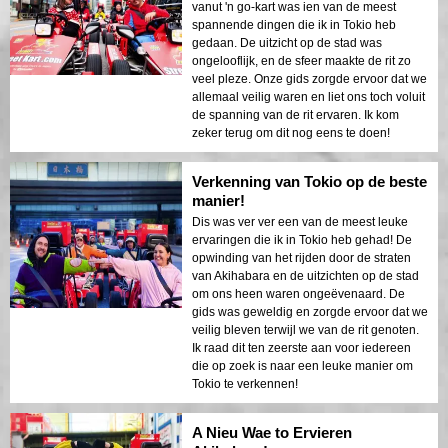
vanut 'n go-kart was ien van de meest
spannende dingen die ik in Tokio heb
gedaan. De uitzicht op de stad was
ongelooflijk, en de sfeer maakte de rit zo
veel pleze. Onze gids zorgde ervoor dat we
allemaal veilig waren en liet ons toch voluit
de spanning van de rit ervaren. Ik kom
zeker terug om dit nog eens te doen!
Verkenning van Tokio op de beste
manier!
Dis was ver ver een van de meest leuke
ervaringen die ik in Tokio heb gehad! De
opwinding van het rijden door de straten
van Akihabara en de uitzichten op de stad
om ons heen waren ongeëvenaard. De
gids was geweldig en zorgde ervoor dat we
veilig bleven terwijl we van de rit genoten.
Ik raad dit ten zeerste aan voor iedereen
die op zoek is naar een leuke manier om
Tokio te verkennen!
A Nieu Wae to Ervieren