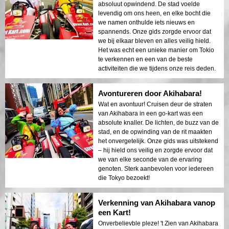
absoluut opwindend. De stad voelde
levendig om ons heen, en elke bocht die
we namen onthulde iets nieuws en
spannends. Onze gids zorgde ervoor dat
we bij elkaar bleven en alles veilig hield.
Het was echt een unieke manier om Tokio
te verkennen en een van de beste
activiteiten die we tijdens onze reis deden.
Avontureren door Akihabara!
Wat en avontuur! Cruisen deur de straten
van Akihabara in een go-kart was een
absolute knaller. De lichten, de buzz van de
stad, en de opwinding van de rit maakten
het onvergetelijk. Onze gids was uitstekend
– hij hield ons veilig en zorgde ervoor dat
we van elke seconde van de ervaring
genoten. Sterk aanbevolen voor iedereen
die Tokyo bezoekt!
Verkenning van Akihabara vanop
een Kart!
Onverbelievble pleze! 't Zien van Akihabara