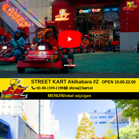
STREET KART Akihabara #2
OPEN 10:00-22:00
📞+81-80-1199-1199
📧
shina@kart.st
MENU/Winkel wijzigen
TOP
Over
Specificaties
Prijzen
Toegang
Ervaringen
FAQ