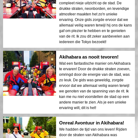
compleet nieje uitzicht op de stad. De
drukke straten, neonborden, en levendige
atmosfeer maakten het zo'n unieke
ervaring. Onze gids zorgde ervoor dat we
allemaal veilig waren terwijl hij ons de kans
gaf om plezier te hebben en te genieten
van de rit. Ik zou dit zeker aanbevelen aan
iedereen die Tokyo bezoekt!
Akihabara as nooit tevoren!
Wat een fantastische manier om Akihabara
te ervaren! Door de drukke straten zoeven,
omringd door de energie van de stad, was
zo leuk. De gids was geweldig, zorgde
ervoor dat we allemaal veilig waren terwijl
we genoten van de spanning van de rit. Ik
kan me nu niet voorstellen de stad op een
andere manier te zien. Als je een unieke
ervaring wilt, dit is het!
Onreal Avontuur in Akihabara!
We hadden de tijd van ons leven! Rijden
door de straten van Akihabara was