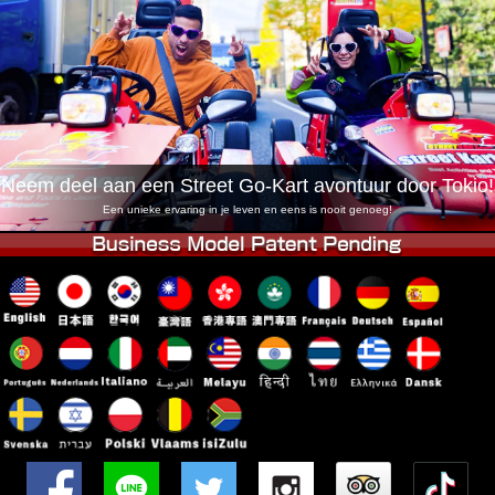
Bedrijf
Boekingen
Winkel wijzigen
Tokyo Shinagawa
Tokyo Akihabara#1
Tokyo Akihabara#2
Tokyo Shibuya
Tokyo Shibuya Annex
Tokyo Bay
Neem deel aan een Street Go-Kart avontuur door Tokio!
Tokyo Asakusa
Osaka
Een unieke ervaring in je leven en eens is nooit genoeg!
Okinawa