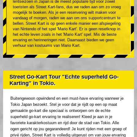
lentseizoen in Japan is de meest populaire tijd voor zowel
toeristen als Street Kart-fans, dus we raden aan om zo vroeg
mogelijk te boeken. Als je een reservering wilt maken voor
vandaag of morgen, raden we aan om ons supportcentrum te
bellen. Street Kart is op geen enkele manier een afspiegeling
van Nintendo of het spel 'Mario Kart'. Er is geen resetknop in
het echte leven zoals in het 'Mario Kart' spel. Mis de beste
ervaring en herinneringen niet. Daarnaast bieden we geen
verhuur van kostuums van Mario Kart.
Street Go-Kart Tour "Echte superheld Go-
Karting" in Tokio.
Buitengewoon opwindend en een must-have ervaring wanneer je
Tokio Japan bezoekt. Stel je voor dat je rijdt op een op maat
gemaakte go-kart die speciaal is ontworpen om de echte
superheld go-kart ervaring te realiseren! Kleed je aan in je
favoriete karakterkostuum en rijd door de stad van Tokio. Alle
ogen gericht op jou gegarandeerd! Je kunt rijden met een groep of
privé rijden, Street Kart is volledig uitgerust om van jouw ervaring