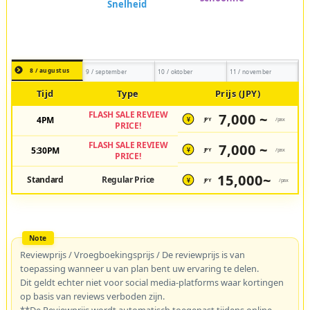
8 / augustus
9 / september
10 / oktober
11 / november
Tijd
Type
Prijs (JPY)
FLASH SALE REVIEW
7,000 ~
4PM
JPY
/pax
¥
PRICE!
FLASH SALE REVIEW
7,000 ~
5:30PM
JPY
/pax
¥
PRICE!
15,000~
Standard
Regular Price
JPY
/pax
¥
Reviewprijs / Vroegboekingsprijs / De reviewprijs is van
toepassing wanneer u van plan bent uw ervaring te delen.
Dit geldt echter niet voor social media-platforms waar kortingen
op basis van reviews verboden zijn.
**De Reviewprijs wordt automatisch toegepast tijdens online