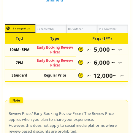
8 / augustus
9 / september
10 / oktober
11 / november
Tijd
Type
Prijs (JPY)
Early Booking Review
5,000 ~
10AM - 5PM
JPY
/pax
¥
Price!
Early Booking Review
6,000 ~
7PM
JPY
/pax
¥
Price!
12,000~
Standard
Regular Price
JPY
/pax
¥
Review Price / Early Booking Review Price / The Review Price
applies when you plan to share your experience.
However, this does not apply to social media platforms where
review-based discounts are prohibited.