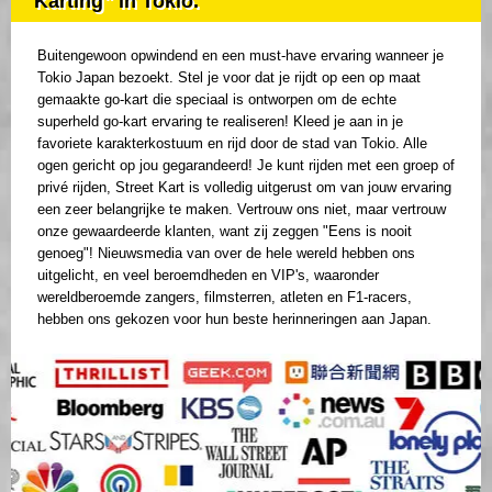
Karting" in Tokio.
Buitengewoon opwindend en een must-have ervaring wanneer je
Tokio Japan bezoekt. Stel je voor dat je rijdt op een op maat
gemaakte go-kart die speciaal is ontworpen om de echte
superheld go-kart ervaring te realiseren! Kleed je aan in je
favoriete karakterkostuum en rijd door de stad van Tokio. Alle
ogen gericht op jou gegarandeerd! Je kunt rijden met een groep of
privé rijden, Street Kart is volledig uitgerust om van jouw ervaring
een zeer belangrijke te maken. Vertrouw ons niet, maar vertrouw
onze gewaardeerde klanten, want zij zeggen "Eens is nooit
genoeg"! Nieuwsmedia van over de hele wereld hebben ons
uitgelicht, en veel beroemdheden en VIP's, waaronder
wereldberoemde zangers, filmsterren, atleten en F1-racers,
hebben ons gekozen voor hun beste herinneringen aan Japan.