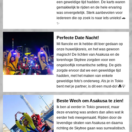
een geweldige tijd hadden. De karts waren
gemakkelijk te rijden en de hele ervaring
was onvergetelijk. Sterk aanbevolen voor
iedereen die op zoek is naar iets unieks! 🚗
✨
Perfecte Date Nacht!
Mi fiancée en ik hebbe dit toer gedaan op
onze huwelijksreis, en het was gewoon
magisch! De lichten van Asakusa en de
torenhoge Skytree zorgden voor een
ongelooflijk romantische setting. De gids
zorgde ervoor dat we een geweldige tijd
hadden, met het maken van enkele
geweldige foto's onderweg. Als je in Tokio
bent met je partner, is dit een must-do! 💑💡
Beste Wech om Asakusa te zien!
Ik ben al eerder in Tokio geweest, maar
deze ervaring was anders dan alles wat ik
eerder heb meegemaakt. Rijden door de
levendige straten van Asakusa en daarna
richting de Skytree gaan was surrealistisch.