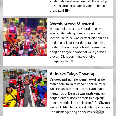
en de gids hield alles soepel. Als je Tokyo
bezoekt, doe dit 's nachts voor de beste
uitzichten! 🌃✨
Geweldig voor Groepen!
Ik ging met een groep vrienden, en we
konden de hele tijd niet stoppen met
lachen! De route was perfect, en nam ons
op de coolste manier door traditioneel en
modern Tokio. De gids hield de energie
hoog en zorgde ervoor dat we bij elkaar
bleven. Dit is een must voor elke
groepsreis! 🏎️🎉
A Unieke Tokyo Ervaring!
Vergeet tradisjonele toerisme—dit is de
manier om Tokio te verkennen! De route
was fantastisch, met een mix van oud en
nieuw Tokio. De gids was uitstekend en
zorgde ervoor dat iedereen zich op zijn
gemak voelde. Het beste deel? De Skytree
zien oplichten terwijl we dichterbij kwamen.
Kan dit niet genoeg aanbevelen! 🇬🇧🚦