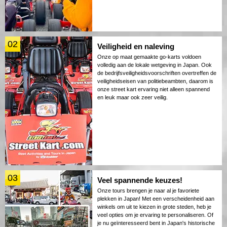
02
Veiligheid en naleving
Onze op maat gemaakte go-karts voldoen
volledig aan de lokale wetgeving in Japan. Ook
de bedrijfsveiligheidsvoorschriften overtreffen de
veiligheidseisen van politiebeambten, daarom is
onze street kart ervaring niet alleen spannend
en leuk maar ook zeer veilig.
03
Veel spannende keuzes!
Onze tours brengen je naar al je favoriete
plekken in Japan! Met een verscheidenheid aan
winkels om uit te kiezen in grote steden, heb je
veel opties om je ervaring te personaliseren. Of
je nu geïnteresseerd bent in Japan's historische