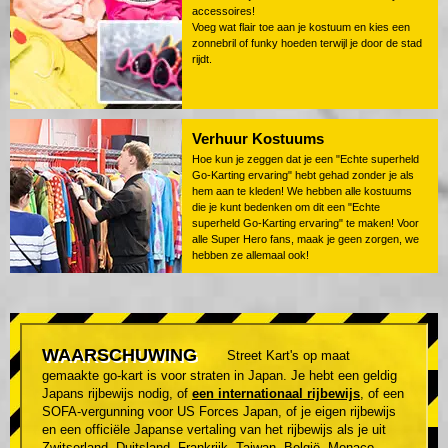
accessoires!
Voeg wat flair toe aan je kostuum en kies een
zonnebril of funky hoeden terwijl je door de stad
rijdt.
Verhuur Kostuums
Hoe kun je zeggen dat je een "Echte superheld
Go-Karting ervaring" hebt gehad zonder je als
hem aan te kleden! We hebben alle kostuums
die je kunt bedenken om dit een "Echte
superheld Go-Karting ervaring" te maken! Voor
alle Super Hero fans, maak je geen zorgen, we
hebben ze allemaal ook!
WAARSCHUWING
Street Kart's op maat
gemaakte go-kart is voor straten in Japan. Je hebt een geldig
Japans rijbewijs nodig, of
een internationaal rijbewijs
, of een
SOFA-vergunning voor US Forces Japan, of je eigen rijbewijs
en een officiële Japanse vertaling van het rijbewijs als je uit
Zwitserland, Duitsland, Frankrijk, Taiwan, België, Monaco