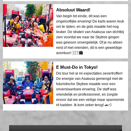
Absoluut Waard!
Van begin tot einde, dit was een
ongelooflijke ervaring! De karts waren leuk
om te rijden, en de gids maakte het nog
leuker. De straten van Asakusa van dichtbij
zien voordat we naar de Skytree gingen
was gewoon onvergetelijk. Of je nu alleen
reist of met vrienden, dit is een geweldige
avontuur! 🇮🇹🏙️
E Must-Do in Tokyo!
Dis tour het al mi expectaties oevertroffen!
De energie van Asakusa gemengd met de
futuristische Skytree maakte voor een
onverslaanbare ervaring. De staff was
vriendelijk en professioneel, en zorgde
ervoor dat we een veilige maar spannende
rit hadden. Ik kom zeker terug! 🚗💨