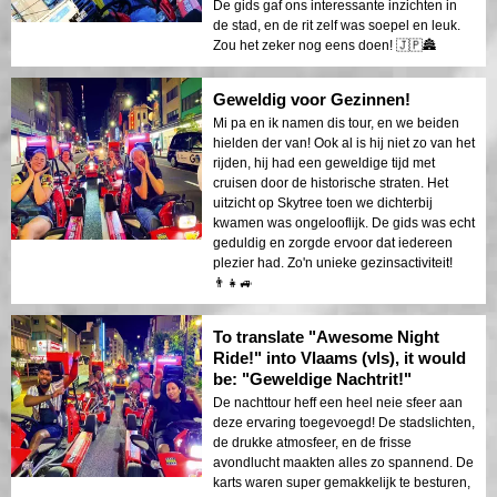
De gids gaf ons interessante inzichten in
de stad, en de rit zelf was soepel en leuk.
Zou het zeker nog eens doen! 🇯🇵🏯
Geweldig voor Gezinnen!
Mi pa en ik namen dis tour, en we beiden
hielden der van! Ook al is hij niet zo van het
rijden, hij had een geweldige tijd met
cruisen door de historische straten. Het
uitzicht op Skytree toen we dichterbij
kwamen was ongelooflijk. De gids was echt
geduldig en zorgde ervoor dat iedereen
plezier had. Zo'n unieke gezinsactiviteit!
👨‍👧🚙
To translate "Awesome Night
Ride!" into Vlaams (vls), it would
be: "Geweldige Nachtrit!"
De nachttour heff een heel neie sfeer aan
deze ervaring toegevoegd! De stadslichten,
de drukke atmosfeer, en de frisse
avondlucht maakten alles zo spannend. De
karts waren super gemakkelijk te besturen,