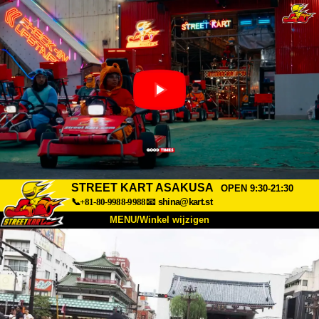
STREET KART ASAKUSA
OPEN 9:30-21:30
📞+81-80-9988-9988
📧
shina@kart.st
MENU/Winkel wijzigen
TOP
Over
Specificaties
Prijzen
Toegang
Ervaringen
FAQ