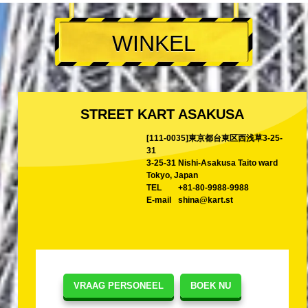
WINKEL
STREET KART ASAKUSA
[111-0035]東京都台東区西浅草3-25-
31
3-25-31 Nishi-Asakusa Taito ward
Tokyo, Japan
TEL
+81-80-9988-9988
E-mail
shina@kart.st
VRAAG PERSONEEL
BOEK NU