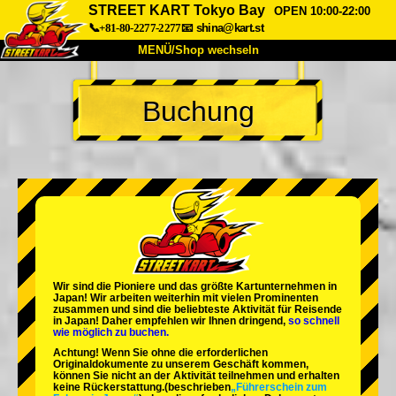
STREET KART Tokyo Bay
OPEN 10:00-22:00
📞+81-80-2277-2277
📧
shina@kart.st
MENÜ/Shop wechseln
START
Buchung
Über uns
Spezifikationen
Preise
Anfahrt
Bewertungen
FAQ
Unternehmen
Buchung
Shop wechseln
Tokio Shinagawa
Tokio Akihabara#1
Tokio Akihabara#2
Tokio Shibuya
Wir sind die
Pioniere
und das
größte Kartunternehmen
in
Tokio Shibuya Annex
Tokio Bucht
Japan! Wir arbeiten weiterhin mit
vielen Prominenten
zusammen und sind die
beliebteste Aktivität
für Reisende
in Japan! Daher empfehlen wir Ihnen dringend,
so schnell
Tokio Asakusa
Osaka
wie möglich zu buchen.
Achtung! Wenn Sie ohne die erforderlichen
Okinawa
Originaldokumente zu unserem Geschäft kommen,
können Sie nicht an der Aktivität teilnehmen und erhalten
keine Rückerstattung.
(beschrieben
„Führerschein zum