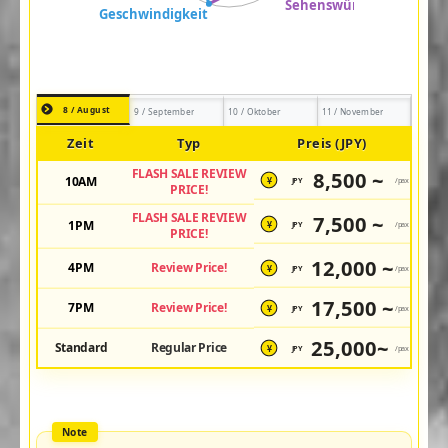
8 / August
9 / September
10 / Oktober
11 / November
Zeit
Typ
Preis (JPY)
FLASH SALE REVIEW
8,500 ~
10AM
JPY
/pax
¥
PRICE!
FLASH SALE REVIEW
7,500 ~
1PM
JPY
/pax
¥
PRICE!
12,000 ~
4PM
Review Price!
JPY
/pax
¥
17,500 ~
7PM
Review Price!
JPY
/pax
¥
25,000~
Standard
Regular Price
JPY
/pax
¥