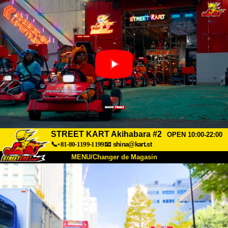
STREET KART Akihabara #2
OPEN 10:00-22:00
📞+81-80-1199-1199
📧
shina@kart.st
MENU/Changer de Magasin
ACCUEIL
À Propos
Caractéristiques
Tarifs
Accès
Avis
FAQ