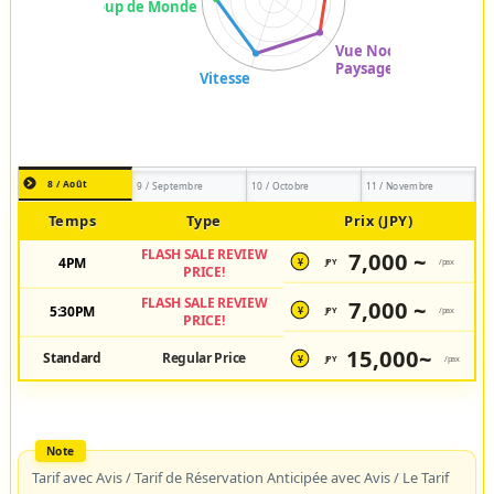
8 / Août
9 / Septembre
10 / Octobre
11 / Novembre
Temps
Type
Prix (JPY)
FLASH SALE REVIEW
7,000 ~
4PM
JPY
/pax
¥
PRICE!
FLASH SALE REVIEW
7,000 ~
5:30PM
JPY
/pax
¥
PRICE!
15,000~
Standard
Regular Price
JPY
/pax
¥
Tarif avec Avis / Tarif de Réservation Anticipée avec Avis / Le Tarif