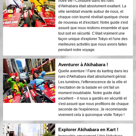
notre vie ! Conduire dans les rues
d'Akihabara était absolument exaltant. La
ville semblait vivante autour de nous, et
chaque coin tourné révélait quelque chose
de nouveau et d'excitant. Notre guide s'est
assuré que nous restions ensemble et que
tout soit en sécurité. C'était vraiment une
façon unique d'explorer Tokyo et l'une des
meilleures activités que nous avons faites
pendant notre voyage.
Aventurer à Akihabara !
Quelle aventure ! Faire du karting dans les
rues d'Akihabara était absolument génial.
Les lumières, l'effervescence de la ville et
l'excitation de la balade en ont fait un
moment inoubliable. Notre guide était
excellent – il nous a gardés en sécurité et
s'est assuré que nous profitions de chaque
seconde de l'expérience. Je recommande
vivement cela à quiconque visite Tokyo !
Explorer Akihabara en Kart !
Incroyable amusement ! Voir Akihabara