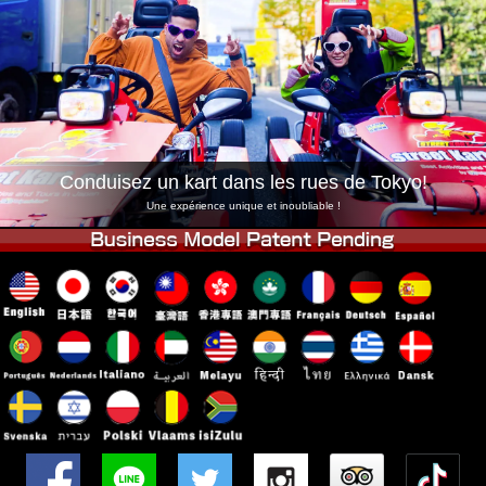
Entreprise
Réservation
Changer de Magasin
Tokyo Shinagawa
Tokyo Akihabara#1
Tokyo Akihabara#2
Tokyo Shibuya
Tokyo Shibuya Annexe
Baie de Tokyo
Conduisez un kart dans les rues de Tokyo!
Tokyo Asakusa
Osaka
Une expérience unique et inoubliable !
Okinawa