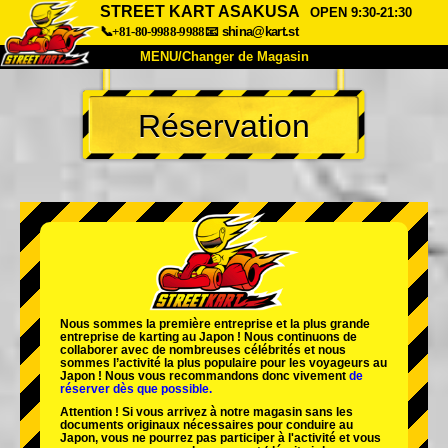
STREET KART ASAKUSA
OPEN 9:30-21:30
📞+81-80-9988-9988
📧
shina@kart.st
MENU/Changer de Magasin
ACCUEIL
Réservation
À Propos
Caractéristiques
Tarifs
Accès
Avis
FAQ
Entreprise
Réservation
Changer de Magasin
Tokyo Shinagawa
Tokyo Akihabara#1
Tokyo Akihabara#2
Tokyo Shibuya
Nous sommes la
première entreprise
et
la plus grande
Tokyo Shibuya Annexe
Baie de Tokyo
entreprise de karting
au Japon ! Nous continuons de
collaborer avec
de nombreuses célébrités
et nous
sommes l’
activité la plus populaire
pour les voyageurs au
Tokyo Asakusa
Osaka
Japon ! Nous vous recommandons donc vivement
de
réserver dès que possible.
Okinawa
Attention ! Si vous arrivez à notre magasin sans les
documents originaux nécessaires pour conduire au
Japon, vous ne pourrez pas participer à l'activité et vous