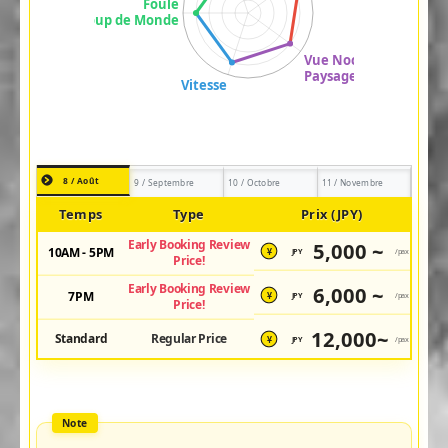
8 / Août
9 / Septembre
10 / Octobre
11 / Novembre
Temps
Type
Prix (JPY)
Early Booking Review
5,000 ~
10AM - 5PM
JPY
/pax
¥
Price!
Early Booking Review
6,000 ~
7PM
JPY
/pax
¥
Price!
12,000~
Standard
Regular Price
JPY
/pax
¥