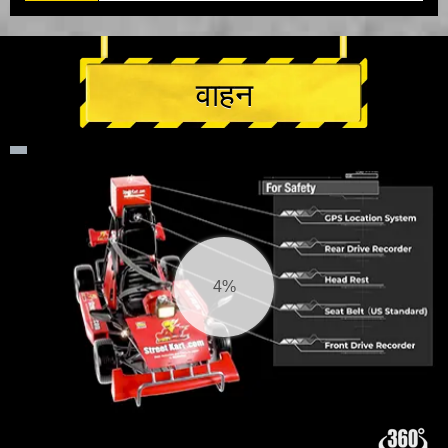
वाहन
4%