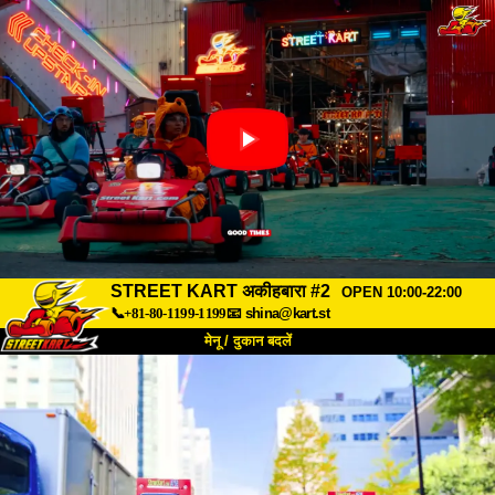
STREET KART अकीहबारा #2
OPEN 10:00-22:00
📞+81-80-1199-1199
📧
shina@kart.st
मेनू / दुकान बदलें
TOP
हमारे बारे में
विशेषताएँ
कीमत
पहुंच
वॉयस
FAQ