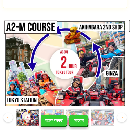
<
>
स्टाफ परामर्श
आरक्षण