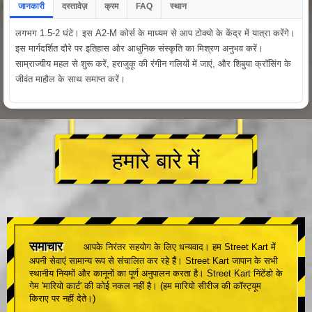
जानकारी
दस्तावेज़
क्रम
FAQ
स्थान
लगभग 1.5-2 घंटे। इस A2-M कोर्स के माध्यम से आप टोक्यो के केंद्र में यात्रा करेंगे।
इस मार्गदर्शित दौरे पर इतिहास और आधुनिक संस्कृति का मिश्रण अनुभव करें।
साम्राज्यीय महल से शुरू करें, हराजुकू की रंगीन गलियों में जाएं, और शिबुया क्रॉसिंग के
जीवंत माहौल के साथ समाप्त करें।
हमारे बारे में
समाचार
आपके निरंतर सहयोग के लिए धन्यवाद। हम Street Kart में
अपनी सेवाएं सामान्य रूप से संचालित कर रहे हैं। Street Kart जापान के सभी
स्थानीय नियमों और कानूनों का पूर्ण अनुपालन करता है। Street Kart निंटेंडो के
गेम 'मारियो कार्ट' की कोई नकल नहीं है। (हम मारियो सीरीज की कॉस्ट्यूम
किराए पर नहीं देते।)