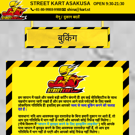
STREET KART ASAKUSA
OPEN 9:30-21:30
📞+81-80-9988-9988
📧
shina@kart.st
मेनू / दुकान बदलें
TOP
बुकिंग
हमारे बारे में
विशेषताएँ
कीमत
पहुंच
वॉयस
FAQ
कंपनी
बुकिंग
शाखा बदलें
टोक्यो शिनागावा #1
टोक्यो अकीहबारा#1
टोक्यो अकीहबारा#2
टोक्यो शिबुया
हम जापान में
पहले
और
सबसे बड़ी कर्टिंग कंपनी
हैं! हम
कई सेलिब्रिटीज
के साथ
टोक्यो शिबुया एनेक्स
टोक्यो बे
सहयोग करना जारी रखते हैं और हम जापान आने वाले पर्यटकों के लिए
सबसे
लोकप्रिय गतिविधि
हैं! इसलिए हम आपको
जल्द से जल्द बुकिंग करने की सलाह
देते हैं।
टोक्यो असाकुसा
ओसाका
सावधान! यदि आप आवश्यक मूल दस्तावेज़ के बिना हमारी दुकान पर आते हैं, तो
आप इस गतिविधि में भाग नहीं ले पाएंगे और आपको कोई रिफंड नहीं मिलेगा।
ओकिनावा
(नीचे विवरण में
“जापान में ड्राइव करने के लिए ड्राइविंग लाइसेंस”
) यदि आपके
पास जापान में ड्राइव करने के लिए आवश्यक दस्तावेज़ नहीं हैं, तो आप इस
गतिविधि में भाग नहीं ले पाएंगे और आपको कोई रिफंड नहीं मिलेगा।