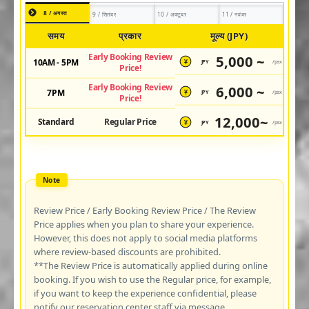
8 / अगस्त
9 / सितंबर
10 / अक्टूबर
11 / नवंबर
समय
प्रकार
मूल्य (JPY)
Early Booking Review
5,000 ~
10AM - 5PM
JPY
/pax
¥
Price!
Early Booking Review
6,000 ~
7PM
JPY
/pax
¥
Price!
12,000~
Standard
Regular Price
JPY
/pax
¥
Review Price / Early Booking Review Price / The Review
Price applies when you plan to share your experience.
However, this does not apply to social media platforms
where review-based discounts are prohibited.
**The Review Price is automatically applied during online
booking. If you wish to use the Regular price, for example,
if you want to keep the experience confidential, please
notify our reservation center staff via message.