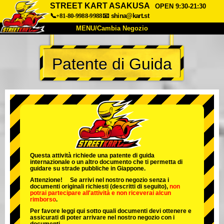
STREET KART ASAKUSA
OPEN 9:30-21:30
📞+81-80-9988-9988
📧
shina@kart.st
MENU/Cambia Negozio
INIZIO
Patente di Guida
Chi Siamo
Specifiche
Prezzo
Accesso
Recensioni
FAQ
Azienda
Prenotazioni
Cambia Negozio
Tokyo Shinagawa
Tokyo Akihabara#1
Tokyo Akihabara#2
Tokyo Shibuya
Questa attività richiede una patente di guida
internazionale o un altro documento che ti permetta di
Tokyo Shibuya Annex
Tokyo Bay
guidare su strade pubbliche in Giappone.
Attenzione! Se arrivi nel nostro negozio senza i
Tokyo Asakusa
Osaka
documenti originali richiesti (descritti di seguito),
non
potrai partecipare all'attività
e
non riceverai alcun
rimborso
.
Okinawa
Per favore leggi qui sotto quali documenti devi ottenere e
assicurati di poter arrivare nel nostro negozio con i