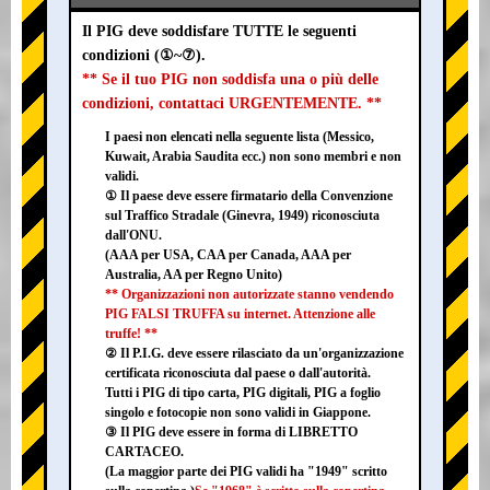
Il PIG deve soddisfare TUTTE le seguenti
condizioni (①~⑦).
** Se il tuo PIG non soddisfa una o più delle
condizioni, contattaci URGENTEMENTE. **
I paesi non elencati nella seguente lista (Messico,
Kuwait, Arabia Saudita ecc.) non sono membri e non
validi.
① Il paese deve essere firmatario della Convenzione
sul Traffico Stradale (Ginevra, 1949) riconosciuta
dall'ONU.
(AAA per USA, CAA per Canada, AAA per
Australia, AA per Regno Unito)
** Organizzazioni non autorizzate stanno vendendo
PIG FALSI TRUFFA su internet. Attenzione alle
truffe! **
② Il P.I.G. deve essere rilasciato da un'organizzazione
certificata riconosciuta dal paese o dall'autorità.
Tutti i PIG di tipo carta, PIG digitali, PIG a foglio
singolo e fotocopie non sono validi in Giappone.
③ Il PIG deve essere in forma di LIBRETTO
CARTACEO.
(La maggior parte dei PIG validi ha "1949" scritto