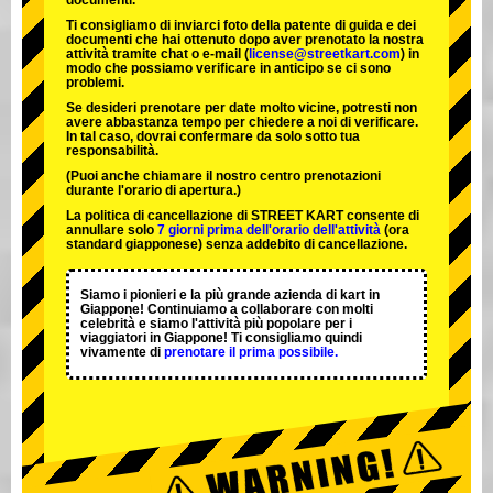
documenti.
Ti consigliamo di inviarci foto della patente di guida e dei
documenti che hai ottenuto dopo aver prenotato la nostra
attività tramite chat o e-mail (
license@streetkart.com
) in
modo che possiamo verificare in anticipo se ci sono
problemi.
Se desideri prenotare per date molto vicine, potresti non
avere abbastanza tempo per chiedere a noi di verificare.
In tal caso, dovrai confermare da solo sotto tua
responsabilità.
(Puoi anche chiamare il nostro centro prenotazioni
durante l'orario di apertura.)
La politica di cancellazione di STREET KART consente di
annullare solo
7 giorni prima dell'orario dell'attività
(ora
standard giapponese) senza addebito di cancellazione.
Siamo i
pionieri
e la
più grande azienda di kart
in
Giappone! Continuiamo a collaborare con
molti
celebrità
e siamo l'
attività più popolare
per i
viaggiatori in Giappone! Ti consigliamo quindi
vivamente di
prenotare il prima possibile.