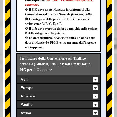
sulla copertina.)
Se "1968" è scritto sulla copertina,
contattaci.
④ Il PIG deve essere rilasciato in conformità alla
Convenzione sul Traffico Stradale (Ginevra, 1949).
⑤ La categoria della patente del PIG deve essere
scritta come A, B, C, D, o E.
⑥ Il PIG deve avere un timbro o marchio nella sezione
B della categoria della patente.
⑦ La data di utilizzo deve essere entro un anno dalla
data di rilascio del PIG E entro un anno dall'ingresso
in Giappone.
Firmatario della Convenzione sul Traffico
Stradale (Ginevra, 1949) / Paesi Emettitori di
PIG per il Giappone
Asia
Europe
America
Pacific
Africa