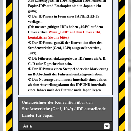
Alle kartentypischen IDPs, digitalen IDPs, einzelnen
Papier-IDPs und Fotokopien sind in Japan nicht
gültig.
③ Der IDP muss in Form eines PAPIERHEFTS
vorliegen.
(Die meisten gültigen IDPs haben „1949" auf dem
Cover stehen.
Wenn „1968" auf dem Cover steht,
kontaktieren Sie uns bitte.)
④ Der IDP muss gemäß der Konvention über den
Straßenverkehr (Genf, 1949) ausgestellt werden.,
1949).
⑤ Die Führerscheinkategorie des IDP muss als A, B,
C, D oder E geschrieben sein.
⑥ Der IDP muss einen Stempel oder eine Markierung
im B-Abschnitt der Führerscheinkategorie haben.
⑦ Das Nutzungsdatum muss innerhalb eines Jahres
ab dem Ausstellungsdatum des IDP UND innerhalb
eines Jahres nach der Einreise nach Japan liegen.
Unterzeichner der Konvention über den
Straßenverkehr (Genf, 1949) / IDP ausstellende
Länder für Japan
Asia