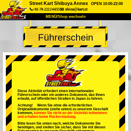
Street Kart Shibuya Annex
OPEN 10:00-22:00
📞+81-70-2222-6655
📧
shina@kart.st
MENÜ/Shop wechseln
START
Führerschein
Über uns
Spezifikationen
Preise
Anfahrt
Bewertungen
FAQ
Unternehmen
Buchung
Shop wechseln
Tokio Shinagawa
Tokio Akihabara#1
Tokio Akihabara#2
Tokio Shibuya
Diese Aktivität erfordert einen internationalen
Führerschein oder ein anderes Dokument, das Ihnen
Tokio Shibuya Annex
Tokio Bucht
erlaubt, auf öffentlichen Straßen in Japan zu fahren.
Achtung! Wenn Sie ohne die erforderlichen
Tokio Asakusa
Osaka
Originaldokumente (siehe unten) zu unserem Geschäft
kommen,
können Sie nicht an der Aktivität teilnehmen
und
erhalten keine Rückerstattung
.
Okinawa
Bitte lesen Sie unten nach, welche Dokumente Sie
benötigen, und stellen Sie sicher, dass Sie mit diesen