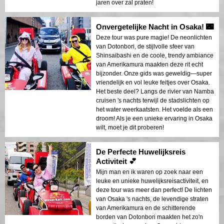
jaren over zal praten!
Onvergetelijke Nacht in Osaka! 🌃
Deze tour was pure magie! De neonlichten
van Dotonbori, de stijlvolle sfeer van
Shinsaibashi en de coole, trendy ambiance
van Amerikamura maakten deze rit echt
bijzonder. Onze gids was geweldig—super
vriendelijk en vol leuke feitjes over Osaka.
Het beste deel? Langs de rivier van Namba
cruisen 's nachts terwijl de stadslichten op
het water weerkaatsten. Het voelde als een
droom! Als je een unieke ervaring in Osaka
wilt, moet je dit proberen!
De Perfecte Huwelijksreis
Activiteit 💕
Mijn man en ik waren op zoek naar een
leuke en unieke huwelijksreisactiviteit, en
deze tour was meer dan perfect! De lichten
van Osaka 's nachts, de levendige straten
van Amerikamura en de schitterende
borden van Dotonbori maakten het zo'n