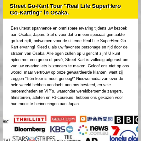
Street Go-Kart Tour "Real Life SuperHero
Go-Karting" in Osaka.
Een uiterst spannende en onmisbare ervaring tijdens uw bezoek
aan Osaka, Japan. Stel u voor dat u in een speciaal gemaakte
go-kart rijdt, ontworpen voor de ultieme Real Life SuperHero Go-
Kart ervaring! Kleed u als uw favoriete personage en rijd door de
straten van Osaka. Alle ogen zullen op u gericht zijn! U kunt
rijden met een groep of privé, Street Kart is volledig uitgerust om
van uw ervaring iets bijzonders te maken. Geloof ons niet op ons
woord, maar vertrouw op onze gewaardeerde klanten, want zij
zeggen "Eén keer is nooit genoeg!" Nieuwsmedia van over de
hele wereld hebben aandacht aan ons besteed, en vele
beroemdheden en VIP's, waaronder wereldberoemde zangers,
filmsterren, atleten en F1-coureurs, hebben ons gekozen voor
hun mooiste herinneringen aan Japan.