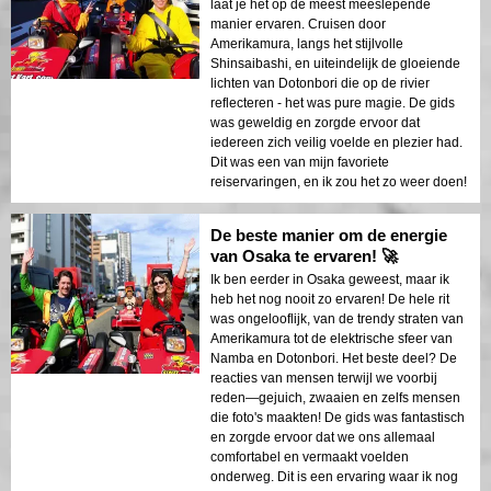
laat je het op de meest meeslepende
manier ervaren. Cruisen door
Amerikamura, langs het stijlvolle
Shinsaibashi, en uiteindelijk de gloeiende
lichten van Dotonbori die op de rivier
reflecteren - het was pure magie. De gids
was geweldig en zorgde ervoor dat
iedereen zich veilig voelde en plezier had.
Dit was een van mijn favoriete
reiservaringen, en ik zou het zo weer doen!
De beste manier om de energie
van Osaka te ervaren! 🚀
Ik ben eerder in Osaka geweest, maar ik
heb het nog nooit zo ervaren! De hele rit
was ongelooflijk, van de trendy straten van
Amerikamura tot de elektrische sfeer van
Namba en Dotonbori. Het beste deel? De
reacties van mensen terwijl we voorbij
reden—gejuich, zwaaien en zelfs mensen
die foto's maakten! De gids was fantastisch
en zorgde ervoor dat we ons allemaal
comfortabel en vermaakt voelden
onderweg. Dit is een ervaring waar ik nog