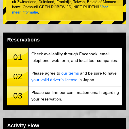
uit Zwitserland, Duitsland, Frankrijk, Taiwan, België of Monaco
komt. Onthoud! GEEN RIJBEWIJS, NIET RIJDEN!!
Voor
meer informatie
.
Reservations
Check availability through Facebook, email,
01
telephone, web form, and local tour companies.
Please agree to
our terms
and be sure to have
02
your valid driver’s license
in Japan.
Please confirm our confirmation email regarding
03
your reservation.
Activity Flow