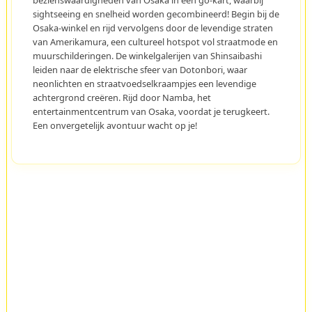
bezienswaardigheden van Osaka in een go-kart, waarbij
sightseeing en snelheid worden gecombineerd! Begin bij de
Osaka-winkel en rijd vervolgens door de levendige straten
van Amerikamura, een cultureel hotspot vol straatmode en
muurschilderingen. De winkelgalerijen van Shinsaibashi
leiden naar de elektrische sfeer van Dotonbori, waar
neonlichten en straatvoedselkraampjes een levendige
achtergrond creëren. Rijd door Namba, het
entertainmentcentrum van Osaka, voordat je terugkeert.
Een onvergetelijk avontuur wacht op je!