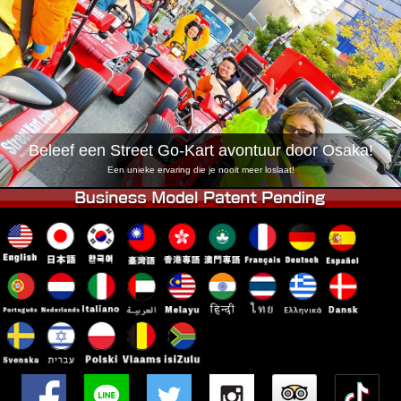
Bedrijf
Reserveren
Vestiging Wijzigen
Tokio Shinagawa
Tokio Akihabara#1
Tokio Akihabara#2
Tokio Shibuya
Tokio Shibuya Annex
Tokio Baai
Beleef een Street Go-Kart avontuur door Osaka!
Tokio Asakusa
Osaka
Een unieke ervaring die je nooit meer loslaat!
Okinawa