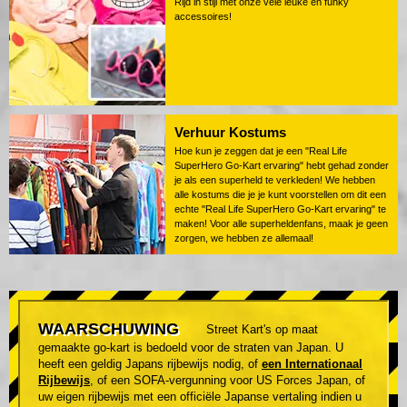
Rijd in stijl met onze vele leuke en funky
accessoires!
Verhuur Kostums
Hoe kun je zeggen dat je een "Real Life
SuperHero Go-Kart ervaring" hebt gehad zonder
je als een superheld te verkleden! We hebben
alle kostums die je je kunt voorstellen om dit een
echte "Real Life SuperHero Go-Kart ervaring" te
maken! Voor alle superheldenfans, maak je geen
zorgen, we hebben ze allemaal!
WAARSCHUWING
Street Kart's op maat
gemaakte go-kart is bedoeld voor de straten van Japan. U
heeft een geldig Japans rijbewijs nodig, of
een Internationaal
Rijbewijs
, of een SOFA-vergunning voor US Forces Japan, of
uw eigen rijbewijs met een officiële Japanse vertaling indien u