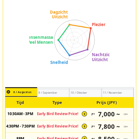
8 / Augustus
9 / September
10 / Oktober
11 / November
Tijd
Type
Prijs (JPY)
7,000 ~
10:30AM - 3PM
Early Bird Review Price!
JPY
/pax
¥
7,800 ~
4:30PM - 7:30PM
Early Bird Review Price!
JPY
/pax
¥
8,500 ~
8PM
Early Bird Review Price!
JPY
/pax