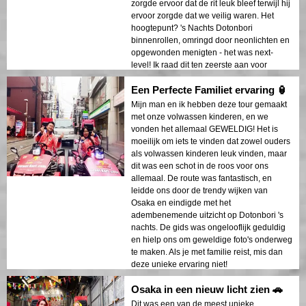
zorgde ervoor dat de rit leuk bleef terwijl hij
ervoor zorgde dat we veilig waren. Het
hoogtepunt? 's Nachts Dotonbori
binnenrollen, omringd door neonlichten en
opgewonden menigten - het was next-
level! Ik raad dit ten zeerste aan voor
groepen!
Een Perfecte Familiet ervaring 🏮
Mijn man en ik hebben deze tour gemaakt
met onze volwassen kinderen, en we
vonden het allemaal GEWELDIG! Het is
moeilijk om iets te vinden dat zowel ouders
als volwassen kinderen leuk vinden, maar
dit was een schot in de roos voor ons
allemaal. De route was fantastisch, en
leidde ons door de trendy wijken van
Osaka en eindigde met het
adembenemende uitzicht op Dotonbori 's
nachts. De gids was ongelooflijk geduldig
en hielp ons om geweldige foto's onderweg
te maken. Als je met familie reist, mis dan
deze unieke ervaring niet!
Osaka in een nieuw licht zien 🚗
Dit was een van de meest unieke