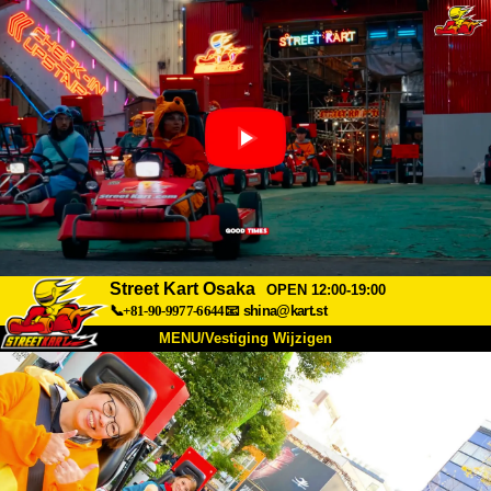
Street Kart Osaka
OPEN 12:00-19:00
📞+81-90-9977-6644
📧
shina@kart.st
MENU/Vestiging Wijzigen
TOP
Over Ons
Specificaties
Prijs
Bereikbaarheid
Reviews
Veelgestelde Vragen