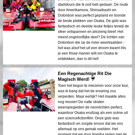
stadstours die ik ooit heb gedaan. De route
door Amerikamura, Shinsaibashi en
Dotonbori was perfect gepland en toonde
de beste plekken van Osaka. De gids was
fantastisch en deelde leuke feitjes terwijl de
sfeer ontspannen en plezierig bleef. Het
meest ongelooflijke deel? De lichten van
Dotonbori die op de rivier weerkaatsten -
het was alsof het uit een droom kwam! Als
je een frisse manier wilt om Osaka te
ontdekken, dan is dit het!
Een Regenachtige Rit Die
Magisch Werd! ☔
Toen het begon te miezeren voor onze tour,
was ik bang dat het de ervaring zou
verpesten. Maar eerlijk? Het maakte alles
nog mooier! De natte straten
weerspiegelden de neonlichten perfect,
waardoor Osaka eruitzag als een scène uit
een sciencefictionfilm. Onze gids was
fantastisch en zorgde ervoor dat we ons
allemaal op ons gemak voelden. Het
moment dat we door Namba reden met de