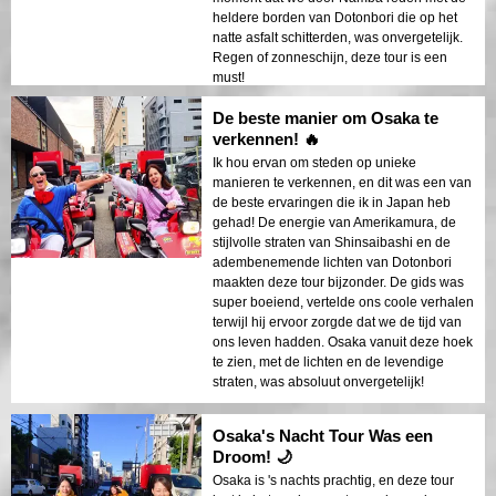
heldere borden van Dotonbori die op het
natte asfalt schitterden, was onvergetelijk.
Regen of zonneschijn, deze tour is een
must!
De beste manier om Osaka te
verkennen! 🔥
Ik hou ervan om steden op unieke
manieren te verkennen, en dit was een van
de beste ervaringen die ik in Japan heb
gehad! De energie van Amerikamura, de
stijlvolle straten van Shinsaibashi en de
adembenemende lichten van Dotonbori
maakten deze tour bijzonder. De gids was
super boeiend, vertelde ons coole verhalen
terwijl hij ervoor zorgde dat we de tijd van
ons leven hadden. Osaka vanuit deze hoek
te zien, met de lichten en de levendige
straten, was absoluut onvergetelijk!
Osaka's Nacht Tour Was een
Droom! 🌙
Osaka is 's nachts prachtig, en deze tour