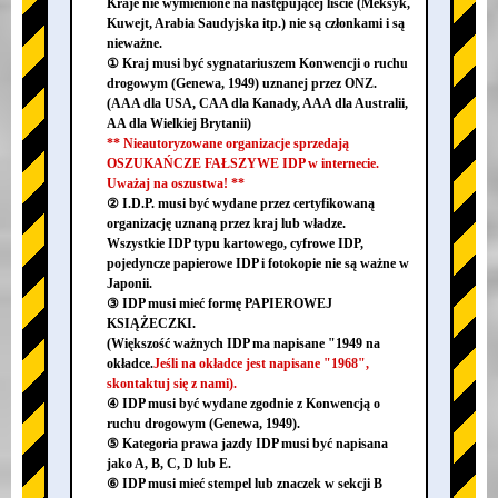
Kraje nie wymienione na następującej liście (Meksyk,
Kuwejt, Arabia Saudyjska itp.) nie są członkami i są
nieważne.
① Kraj musi być sygnatariuszem Konwencji o ruchu
drogowym (Genewa, 1949) uznanej przez ONZ.
(AAA dla USA, CAA dla Kanady, AAA dla Australii,
AA dla Wielkiej Brytanii)
** Nieautoryzowane organizacje sprzedają
OSZUKAŃCZE FAŁSZYWE IDP w internecie.
Uważaj na oszustwa! **
② I.D.P. musi być wydane przez certyfikowaną
organizację uznaną przez kraj lub władze.
Wszystkie IDP typu kartowego, cyfrowe IDP,
pojedyncze papierowe IDP i fotokopie nie są ważne w
Japonii.
③ IDP musi mieć formę PAPIEROWEJ
KSIĄŻECZKI.
(Większość ważnych IDP ma napisane "1949 na
okładce.
Jeśli na okładce jest napisane "1968",
skontaktuj się z nami).
④ IDP musi być wydane zgodnie z Konwencją o
ruchu drogowym (Genewa, 1949).
⑤ Kategoria prawa jazdy IDP musi być napisana
jako A, B, C, D lub E.
⑥ IDP musi mieć stempel lub znaczek w sekcji B