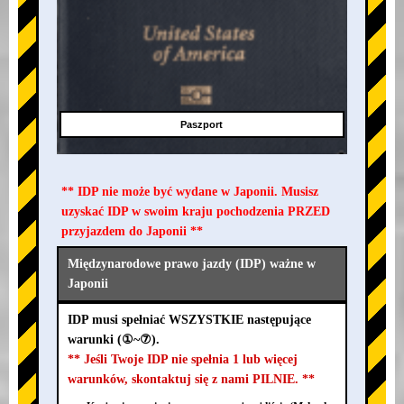
Paszport
** IDP nie może być wydane w Japonii. Musisz
uzyskać IDP w swoim kraju pochodzenia PRZED
przyjazdem do Japonii **
Międzynarodowe prawo jazdy (IDP) ważne w
Japonii
IDP musi spełniać WSZYSTKIE następujące
warunki (①~⑦).
** Jeśli Twoje IDP nie spełnia 1 lub więcej
warunków, skontaktuj się z nami PILNIE. **