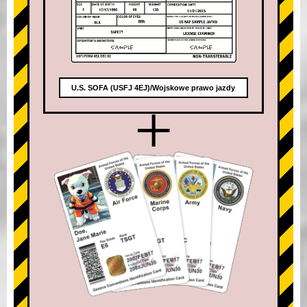
U.S. SOFA (USFJ 4EJ)/Wojskowe prawo jazdy
+