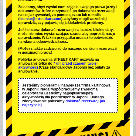
dokumentami.
Zalecamy, abyś wysłał nam zdjęcia swojego prawa jazdy i
dokumentów, które otrzymałeś po dokonaniu rezerwacji
naszej aktywności, za pomocą czatu lub e-maila
(
license@streetkart.com
), abyśmy mogli wcześniej
sprawdzić, czy pojawią się jakiekolwiek problemy.
Jeśli chcesz dokonać rezerwacji na bardzo bliskie daty,
może nie mieć wystarczająco czasu, aby poprosić nas o
sprawdzenie. W takim przypadku musisz to potwierdzić
na własną odpowiedzialność.
(Możesz także zadzwonić do naszego centrum rezerwacji
w godzinach pracy.)
Polityka anulowania STREET KART pozwala na
anulowanie tylko do
7 dni przed czasem twojej
aktywności
(Czas standardowy Japonii) bez opłaty za
anulowanie.
Jesteśmy
pionierami
i
największą firmą kartingową
w Japonii! Nadal współpracujemy z
wieloma
celebrytami
i jesteśmy
najpopularniejszą
aktywnością
dla podróżnych w Japonii! Dlatego
zdecydowanie polecamy
dokonać rezerwacji jak
najszybciej.