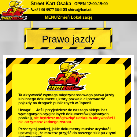
Street Kart Osaka
OPEN 12:00-19:00
📞+81-90-9977-6644
📧
shina@kart.st
MENU/Zmień Lokalizację
TOP
Prawo jazdy
O nas
Specyfikacja
Cena
Dojazd
Opinie
FAQ
Firma
Rezerwacja
Zmień Lokalizację
Tokyo Shinagawa
Tokyo Akihabara#1
Tokyo Akihabara#2
Tokyo Shibuya
Ta aktywność wymaga międzynarodowego prawa jazdy
lub innego dokumentu, który pozwala ci prowadzić
Tokyo Shibuya Annex
Tokyo Bay
pojazdy na drogach publicznych w Japonii.
Uwaga! Jeśli przyjedziesz do naszego sklepu bez
Tokyo Asakusa
Osaka
wymaganych oryginalnych dokumentów (opisanych
poniżej),
nie będziesz mógł wziąć udziału w aktywności
i
nie otrzymasz żadnego zwrotu
.
Okinawa
Przeczytaj poniżej, jakie dokumenty musisz uzyskać i
upewnij się, że możesz przyjść do naszego sklepu z tymi