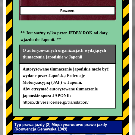
Paszport
** Jest ważny tylko przez JEDEN ROK od daty
wjazdu do Japonii. **
O autoryzowanych organizacjach wydających
tłumaczenia japońskie w Japonii
Autoryzowane tłumaczenie japońskie może być
wydane przez Japońską Federację
Motoryzacyjną (JAF) w Japonii.
Aby otrzymać autoryzowane tłumaczenie
japońskie spoza JAPONII:
https://driverslicense.jp/translation/
Typ prawa jazdy [2] Międzynarodowe prawo jazdy
(Konwencja Genewska 1949)