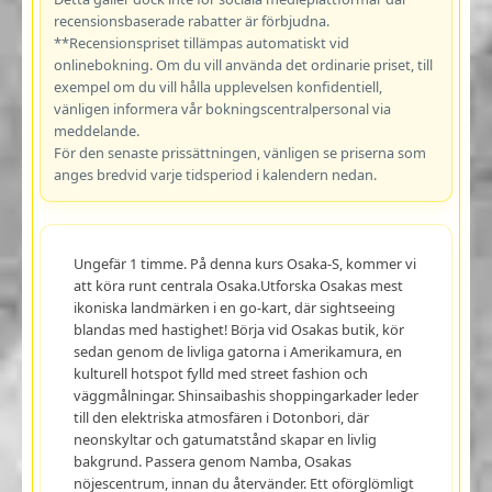
recensionsbaserade rabatter är förbjudna.
**Recensionspriset tillämpas automatiskt vid
onlinebokning. Om du vill använda det ordinarie priset, till
exempel om du vill hålla upplevelsen konfidentiell,
vänligen informera vår bokningscentralpersonal via
meddelande.
För den senaste prissättningen, vänligen se priserna som
anges bredvid varje tidsperiod i kalendern nedan.
Ungefär 1 timme. På denna kurs Osaka-S, kommer vi
att köra runt centrala Osaka.Utforska Osakas mest
ikoniska landmärken i en go-kart, där sightseeing
blandas med hastighet! Börja vid Osakas butik, kör
sedan genom de livliga gatorna i Amerikamura, en
kulturell hotspot fylld med street fashion och
väggmålningar. Shinsaibashis shoppingarkader leder
till den elektriska atmosfären i Dotonbori, där
neonskyltar och gatumatstånd skapar en livlig
bakgrund. Passera genom Namba, Osakas
nöjescentrum, innan du återvänder. Ett oförglömligt