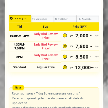
8 / Augusti
9 / September
10 / Oktober
11 / November
Tid
Typ
Pris (JPY)
Early Bird Review
7,000 ~
10:30AM - 3PM
JPY
/pax
¥
Price!
4:30PM -
Early Bird Review
7,800 ~
JPY
/pax
¥
7:30PM
Price!
Early Bird Review
8,500 ~
8PM
JPY
/pax
¥
Price!
12,000~
Standard
Regular Price
JPY
/pax
¥
Recensionspris / Tidig Bokningsrecensionspris /
Recensionspriset gäller när du planerar att dela din
upplevelse.
Detta gäller dock inte för sociala medieplattformar där