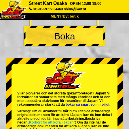
Street Kart Osaka
OPEN 12:00-19:00
📞+81-90-9977-6644
📧
shina@kart.st
MENY/Byt butik
HEM
Boka
Om oss
Specifikationer
Pris
Hitta hit
Röster
FAQ
Företag
Boka
Byt butik
Tokyo Shinagawa
Tokyo Akihabara#1
Tokyo Akihabara#2
Tokyo Shibuya
Vi är
pionjärer
och
det största gokartföretaget
i Japan! Vi
Tokyo Shibuya Annex
Tokyo Bay
fortsätter att samarbeta med
många kändisar
och är
den
mest populära aktiviteten
för resenärer till Japan! Vi
rekommenderar starkt att du
bokar så snart som möjligt.
Tokyo Asakusa
Osaka
Varning! Om du anländer till vår butik utan de erforderliga
originaldokumenten för att köra i Japan, kan du inte delta i
Okinawa
aktiviteten och du får ingen återbetalning.
(beskrivs
nedan
„Körkort för att köra i Japan“
) Om du inte har de
erforderliga dokumenten för att köra i Japan, kan du inte