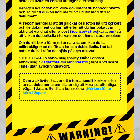
delta i aktiviteten och du får ingen återbetalning.
Vänligen läs nedan om vilka dokument du behöver skaffa
och se till att du kan komma till vår butik med dessa
dokument.
Vi rekommenderar att du skickar oss foton på ditt körkort
och de dokument du har fått efter att du har bokat vår
aktivitet via chat eller e-post (
license@streetkart.com
) så
att vi kan dubbelkolla i förväg om det finns några problem.
Om du vill boka för mycket nära datum kan du ha
otillräckligt med tid för att be oss dubbelkolla. I så fall
måste du bekräfta det själv på eget ansvar.
STREET KARTs avbokningspolicy tillåter endast
avbokning
7 dagar före din aktivitetstid
(Japan Standard
Time) utan avbokningsavgift.
Denna aktivitet kräver ett internationellt körkort eller
annat dokument som tillåter dig att köra på offentliga
vägar i Japan. Se till att kontrollera
„Körkort för att
köra i Japan“