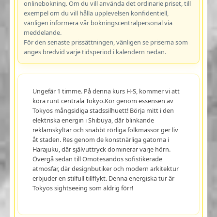
onlinebokning. Om du vill använda det ordinarie priset, till
exempel om du vill hålla upplevelsen konfidentiell,
vänligen informera vår bokningscentralpersonal via
meddelande.
För den senaste prissättningen, vänligen se priserna som
anges bredvid varje tidsperiod i kalendern nedan.
Ungefär 1 timme. På denna kurs H-S, kommer vi att
köra runt centrala Tokyo.Kör genom essensen av
Tokyos mångsidiga stadssilhuett! Börja mitt i den
elektriska energin i Shibuya, där blinkande
reklamskyltar och snabbt rörliga folkmassor ger liv
åt staden. Res genom de konstnärliga gatorna i
Harajuku, där självuttryck dominerar varje hörn.
Övergå sedan till Omotesandos sofistikerade
atmosfär, där designbutiker och modern arkitektur
erbjuder en stilfull tillflykt. Denna energiska tur är
Tokyos sightseeing som aldrig förr!