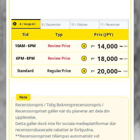
8 / Augusti
9 / September
10 / Oktober
11 / November
Tid
Typ
Pris (JPY)
14,000 ~
10AM - 6PM
Review Price
JPY
/pax
¥
18,000 ~
6PM - 8PM
Review Price
JPY
/pax
¥
20,000~
Standard
Regular Price
JPY
/pax
¥
Recensionspris / Tidig Bokningsrecensionspris /
Recensionspriset gäller när du planerar att dela din
upplevelse.
Detta gäller dock inte för sociala medieplattformar där
recensionsbaserade rabatter är förbjudna.
**Recensionspriset tillämpas automatiskt vid