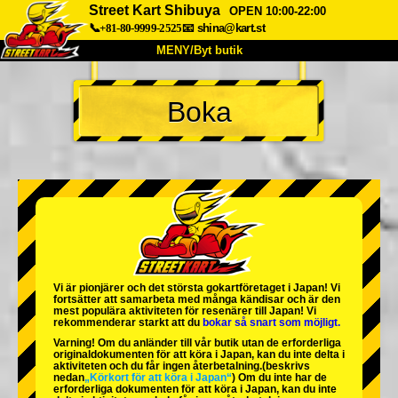
Street Kart Shibuya
OPEN 10:00-22:00
📞+81-80-9999-2525
📧
shina@kart.st
MENY/Byt butik
HEM
Boka
Om oss
Specifikationer
Pris
Hitta hit
Röster
FAQ
Företag
Boka
Byt butik
Tokyo Shinagawa
Tokyo Akihabara#1
Tokyo Akihabara#2
Tokyo Shibuya
Vi är
pionjärer
och
det största gokartföretaget
i Japan! Vi
Tokyo Shibuya Annex
Tokyo Bay
fortsätter att samarbeta med
många kändisar
och är
den
mest populära aktiviteten
för resenärer till Japan! Vi
rekommenderar starkt att du
bokar så snart som möjligt.
Tokyo Asakusa
Osaka
Varning! Om du anländer till vår butik utan de erforderliga
originaldokumenten för att köra i Japan, kan du inte delta i
Okinawa
aktiviteten och du får ingen återbetalning.
(beskrivs
nedan
„Körkort för att köra i Japan“
) Om du inte har de
erforderliga dokumenten för att köra i Japan, kan du inte