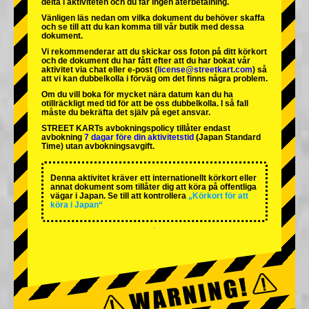
delta i aktiviteten och du får ingen återbetalning.
Vänligen läs nedan om vilka dokument du behöver skaffa
och se till att du kan komma till vår butik med dessa
dokument.
Vi rekommenderar att du skickar oss foton på ditt körkort
och de dokument du har fått efter att du har bokat vår
aktivitet via chat eller e-post (
license@streetkart.com
) så
att vi kan dubbelkolla i förväg om det finns några problem.
Om du vill boka för mycket nära datum kan du ha
otillräckligt med tid för att be oss dubbelkolla. I så fall
måste du bekräfta det själv på eget ansvar.
STREET KARTs avbokningspolicy tillåter endast
avbokning
7 dagar före din aktivitetstid
(Japan Standard
Time) utan avbokningsavgift.
Denna aktivitet kräver ett internationellt körkort eller
annat dokument som tillåter dig att köra på offentliga
vägar i Japan. Se till att kontrollera
„Körkort för att
köra i Japan“