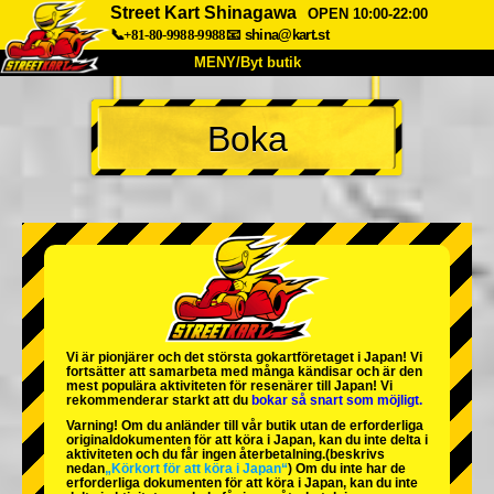
Street Kart Shinagawa
OPEN 10:00-22:00
📞+81-80-9988-9988
📧
shina@kart.st
MENY/Byt butik
HEM
Boka
Om oss
Specifikationer
Pris
Hitta hit
Röster
FAQ
Företag
Boka
Byt butik
Tokyo Shinagawa
Tokyo Akihabara#1
Tokyo Akihabara#2
Tokyo Shibuya
Vi är
pionjärer
och
det största gokartföretaget
i Japan! Vi
Tokyo Shibuya Annex
Tokyo Bay
fortsätter att samarbeta med
många kändisar
och är
den
mest populära aktiviteten
för resenärer till Japan! Vi
rekommenderar starkt att du
bokar så snart som möjligt.
Tokyo Asakusa
Osaka
Varning! Om du anländer till vår butik utan de erforderliga
originaldokumenten för att köra i Japan, kan du inte delta i
Okinawa
aktiviteten och du får ingen återbetalning.
(beskrivs
nedan
„Körkort för att köra i Japan“
) Om du inte har de
erforderliga dokumenten för att köra i Japan, kan du inte