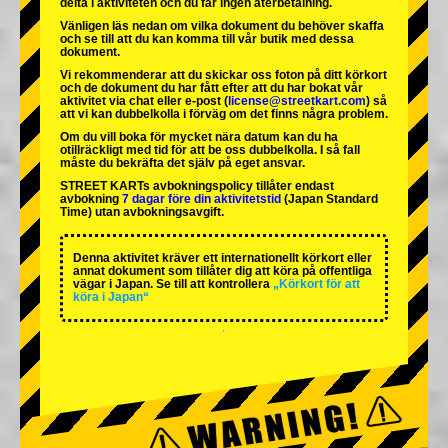
delta i aktiviteten och du får ingen återbetalning.
Vänligen läs nedan om vilka dokument du behöver skaffa
och se till att du kan komma till vår butik med dessa
dokument.
Vi rekommenderar att du skickar oss foton på ditt körkort
och de dokument du har fått efter att du har bokat vår
aktivitet via chat eller e-post (
license@streetkart.com
) så
att vi kan dubbelkolla i förväg om det finns några problem.
Om du vill boka för mycket nära datum kan du ha
otillräckligt med tid för att be oss dubbelkolla. I så fall
måste du bekräfta det själv på eget ansvar.
STREET KARTs avbokningspolicy tillåter endast
avbokning
7 dagar före din aktivitetstid
(Japan Standard
Time) utan avbokningsavgift.
Denna aktivitet kräver ett internationellt körkort eller
annat dokument som tillåter dig att köra på offentliga
vägar i Japan. Se till att kontrollera
„Körkort för att
köra i Japan“