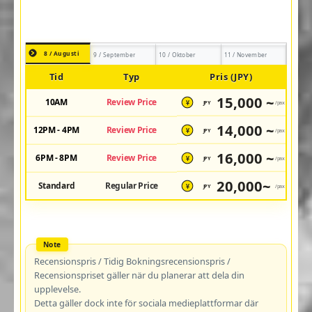
8 / Augusti
9 / September
10 / Oktober
11 / November
Tid
Typ
Pris (JPY)
15,000 ~
10AM
Review Price
JPY
/pax
¥
14,000 ~
12PM - 4PM
Review Price
JPY
/pax
¥
16,000 ~
6PM - 8PM
Review Price
JPY
/pax
¥
20,000~
Standard
Regular Price
JPY
/pax
¥
Recensionspris / Tidig Bokningsrecensionspris /
Recensionspriset gäller när du planerar att dela din
upplevelse.
Detta gäller dock inte för sociala medieplattformar där