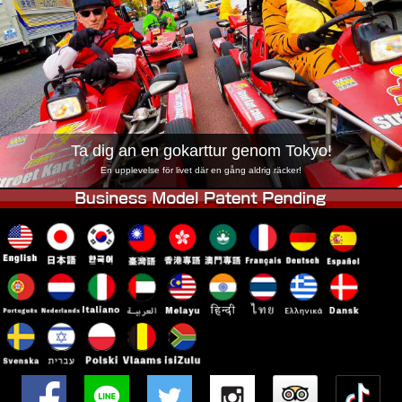
Företag
Boka
Byt butik
Tokyo Shinagawa
Tokyo Akihabara#1
Tokyo Akihabara#2
Tokyo Shibuya
Tokyo Shibuya Annex
Tokyo Bay
Ta dig an en gokarttur genom Tokyo!
Tokyo Asakusa
Osaka
En upplevelse för livet där en gång aldrig räcker!
Okinawa