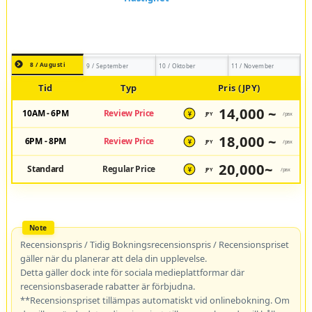
8 / Augusti
9 / September
10 / Oktober
11 / November
Tid
Typ
Pris (JPY)
14,000 ~
10AM - 6PM
Review Price
JPY
/pax
¥
18,000 ~
6PM - 8PM
Review Price
JPY
/pax
¥
20,000~
Standard
Regular Price
JPY
/pax
¥
Recensionspris / Tidig Bokningsrecensionspris / Recensionspriset
gäller när du planerar att dela din upplevelse.
Detta gäller dock inte för sociala medieplattformar där
recensionsbaserade rabatter är förbjudna.
**Recensionspriset tillämpas automatiskt vid onlinebokning. Om