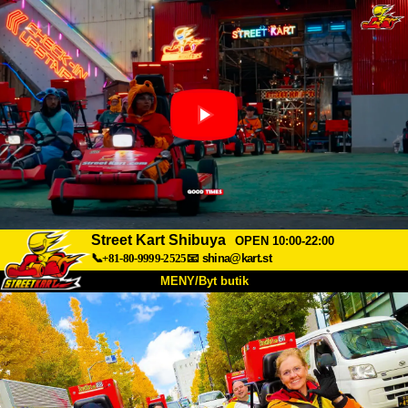
Street Kart Shibuya
OPEN 10:00-22:00
📞+81-80-9999-2525
📧
shina@kart.st
MENY/Byt butik
HEM
Om oss
Specifikationer
Pris
Hitta hit
Röster
FAQ