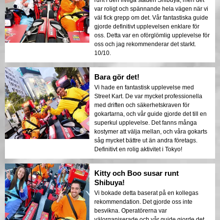
runt i den livliga staden Shibuya, men det
var roligt och spännande hela vägen när vi
väl fick grepp om det. Vår fantastiska guide
gjorde definitivt upplevelsen enklare för
oss. Detta var en oförglömlig upplevelse för
oss och jag rekommenderar det starkt.
10/10.
Bara gör det!
Vi hade en fantastisk upplevelse med
Street Kart. De var mycket professionella
med driften och säkerhetskraven för
gokartarna, och vår guide gjorde det till en
superkul upplevelse. Det fanns många
kostymer att välja mellan, och våra gokarts
såg mycket bättre ut än andra företags.
Definitivt en rolig aktivitet i Tokyo!
Kitty och Boo susar runt
Shibuya!
Vi bokade detta baserat på en kollegas
rekommendation. Det gjorde oss inte
besvikna. Operatörerna var
välorganiserade och vår guide gjorde det