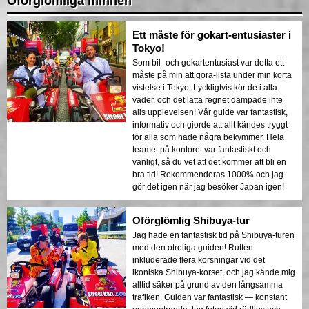
Oförglömliga minnen
Ett måste för gokart-entusiaster i
Tokyo!
Som bil- och gokartentusiast var detta ett
måste på min att göra-lista under min korta
vistelse i Tokyo. Lyckligtvis kör de i alla
väder, och det lätta regnet dämpade inte
alls upplevelsen! Vår guide var fantastisk,
informativ och gjorde att allt kändes tryggt
för alla som hade några bekymmer. Hela
teamet på kontoret var fantastiskt och
vänligt, så du vet att det kommer att bli en
bra tid! Rekommenderas 1000% och jag
gör det igen när jag besöker Japan igen!
Oförglömlig Shibuya-tur
Jag hade en fantastisk tid på Shibuya-turen
med den otroliga guiden! Rutten
inkluderade flera korsningar vid det
ikoniska Shibuya-korset, och jag kände mig
alltid säker på grund av den långsamma
trafiken. Guiden var fantastisk — konstant